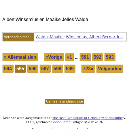
Albert Winsemius en Maaike Jelles Walda
Walda, Maaike
;
Winsemius, Albert Bernardus
Verbonden met
» Allemaal zien
«Vorige
«1
...
591
592
593
594
595
596
597
598
599
...
723»
Volgende»
Ga naar standaard site
Deze site werd aangemaakt door
The Next Generation of Genealogy Sitebuilding
v.
13.1.1, geschreven door Darrin Lythgoe © 2001-2026.