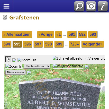
Grafstenen
» Allemaal zien
«Vorige
«1
...
591
592
593
594
595
596
597
598
599
...
723»
Volgende»