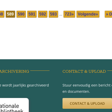
88
589
590
591
592
593
...
723»
Volgende»
» D
ARCHIVERING
CONTACT & UPLOAD
 wordt jaarlijks gearchiveerd
Stuur eenvoudig een bericht e
en documenten.
CONTACT & UPLOAD