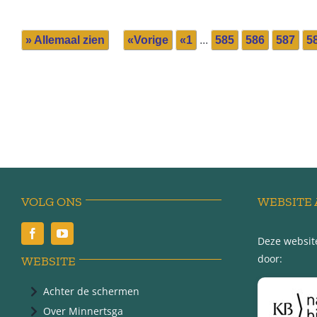
» Allemaal zien
«Vorige
«1
...
585
586
587
5
VOLG ONS
WEBSITE 
Deze website
door:
WEBSITE
Achter de schermen
Over Minnertsga