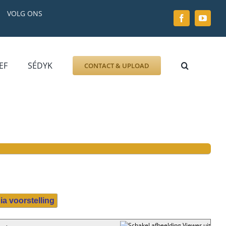
VOLG ONS
EF
SÉDYK
CONTACT & UPLOAD
ZOEK AFBEELDING
FOTO
DOCUMENT
GRAFZERK
ALLLES
ia voorstelling