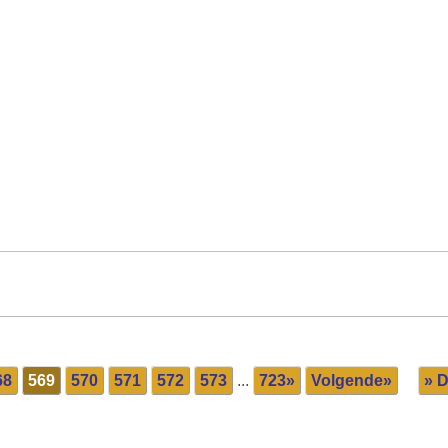
68
569
570
571
572
573
...
723»
Volgende»
» D