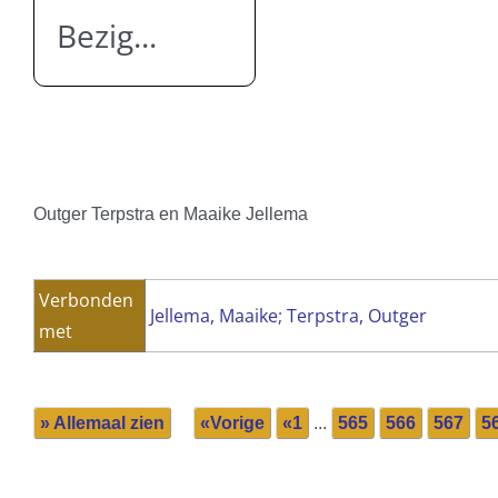
Bezig...
Outger Terpstra en Maaike Jellema
Verbonden
Jellema, Maaike
;
Terpstra, Outger
met
» Allemaal zien
«Vorige
«1
...
565
566
567
5