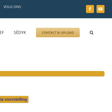
VOLG ONS
EF
SÉDYK
CONTACT & UPLOAD
ZOEK AFBEELDING
FOTO
DOCUMENT
GRAFZERK
ALLLES
ia voorstelling