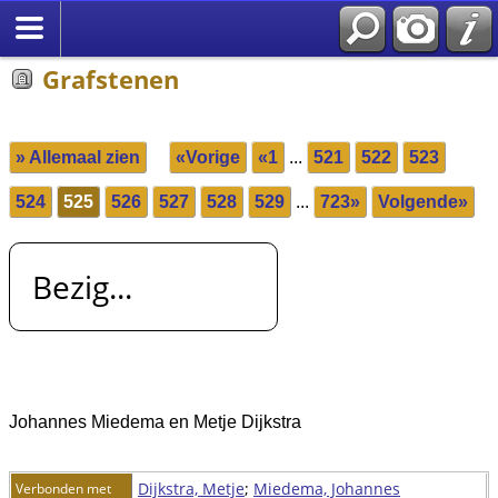
Grafstenen
» Allemaal zien
«Vorige
«1
...
521
522
523
524
525
526
527
528
529
...
723»
Volgende»
Bezig...
Johannes Miedema en Metje Dijkstra
Dijkstra, Metje
;
Miedema, Johannes
Verbonden met