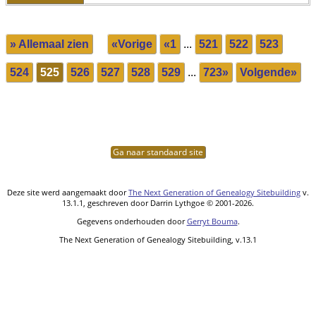
» Allemaal zien
«Vorige
«1
...
521
522
523
524
525
526
527
528
529
...
723»
Volgende»
Ga naar standaard site
Deze site werd aangemaakt door
The Next Generation of Genealogy Sitebuilding
v.
13.1.1, geschreven door Darrin Lythgoe © 2001-2026.
Gegevens onderhouden door
Gerryt Bouma
.
The Next Generation of Genealogy Sitebuilding, v.13.1