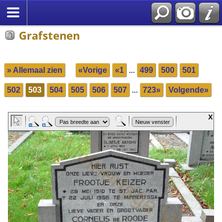
Grafstenen
» Allemaal zien
«Vorige
«1
...
499
500
501
502
503
504
505
506
507
...
723»
Volgende»