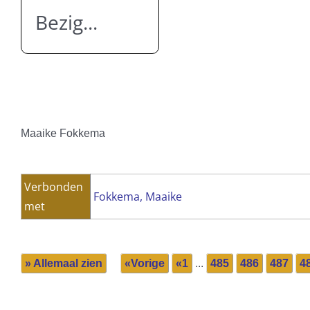
Bezig...
Maaike Fokkema
Verbonden
Fokkema, Maaike
met
» Allemaal zien
«Vorige
«1
...
485
486
487
4