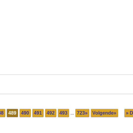
88
489
490
491
492
493
...
723»
Volgende»
» D