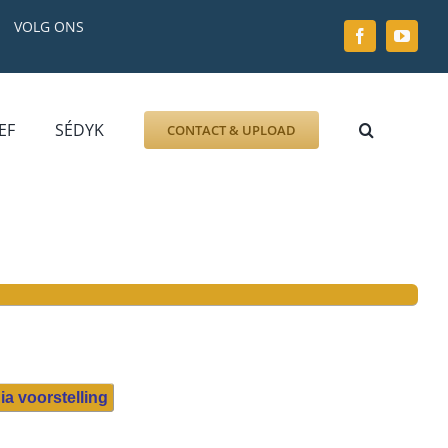
VOLG ONS
EF
SÉDYK
CONTACT & UPLOAD
ZOEK AFBEELDING
FOTO
DOCUMENT
GRAFZERK
ALLLES
ia voorstelling