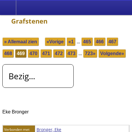
Grafstenen
» Allemaal zien
«Vorige
«1
...
465
466
467
468
469
470
471
472
473
...
723»
Volgende»
Bezig...
Eke Bronger
Bronger, Eke
Verbonden met