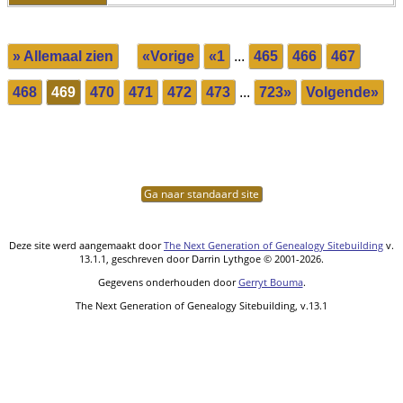
» Allemaal zien
«Vorige
«1
...
465
466
467
468
469
470
471
472
473
...
723»
Volgende»
Ga naar standaard site
Deze site werd aangemaakt door
The Next Generation of Genealogy Sitebuilding
v.
13.1.1, geschreven door Darrin Lythgoe © 2001-2026.
Gegevens onderhouden door
Gerryt Bouma
.
The Next Generation of Genealogy Sitebuilding, v.13.1