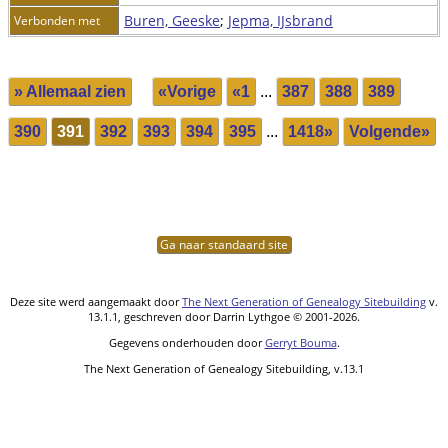
Buren, Geeske
;
Jepma, IJsbrand
Verbonden met
» Allemaal zien
«Vorige
«1
...
387
388
389
390
391
392
393
394
395
...
1418»
Volgende»
Ga naar standaard site
Deze site werd aangemaakt door
The Next Generation of Genealogy Sitebuilding
v.
13.1.1, geschreven door Darrin Lythgoe © 2001-2026.
Gegevens onderhouden door
Gerryt Bouma
.
The Next Generation of Genealogy Sitebuilding, v.13.1