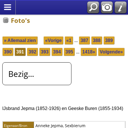
Foto's
» Allemaal zien
«Vorige
«1
...
387
388
389
390
391
392
393
394
395
...
1418»
Volgende»
Bezig...
IJsbrand Jepma (1852-1926) en Geeske Buren (1855-1934)
Anneke Jepma, Sexbierum
Eigenaar/Bron