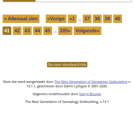
» Allemaal zien
«Vorige
«1
...
37
38
39
40
41
42
43
44
45
...
205»
Volgende»
Ga naar standaard site
Deze site werd aangemaakt door
The Next Generation of Genealogy Sitebuilding
v.
13.1.1, geschreven door Darrin Lythgoe © 2001-2026.
Gegevens onderhouden door
Gerryt Bouma
.
The Next Generation of Genealogy Sitebuilding, v.13.1