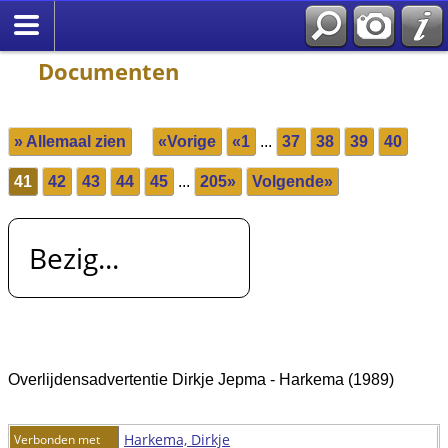
Documenten
» Allemaal zien
«Vorige
«1
...
37
38
39
40
41
42
43
44
45
...
205»
Volgende»
Bezig...
Overlijdensadvertentie Dirkje Jepma - Harkema (1989)
Harkema, Dirkje
Verbonden met