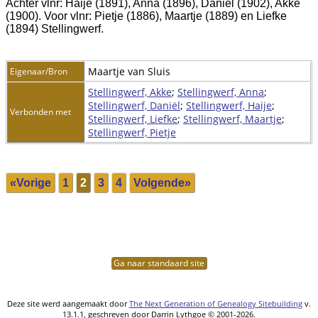
Achter vlnr: Haije (1891), Anna (1896), Daniël (1902), Akke
(1900). Voor vlnr: Pietje (1886), Maartje (1889) en Liefke
(1894) Stellingwerf.
Maartje van Sluis
Eigenaar/Bron
Stellingwerf, Akke
;
Stellingwerf, Anna
;
Stellingwerf, Daniël
;
Stellingwerf, Haije
;
Verbonden met
Stellingwerf, Liefke
;
Stellingwerf, Maartje
;
Stellingwerf, Pietje
«Vorige
1
2
3
4
Volgende»
Ga naar standaard site
Deze site werd aangemaakt door
The Next Generation of Genealogy Sitebuilding
v.
13.1.1, geschreven door Darrin Lythgoe © 2001-2026.