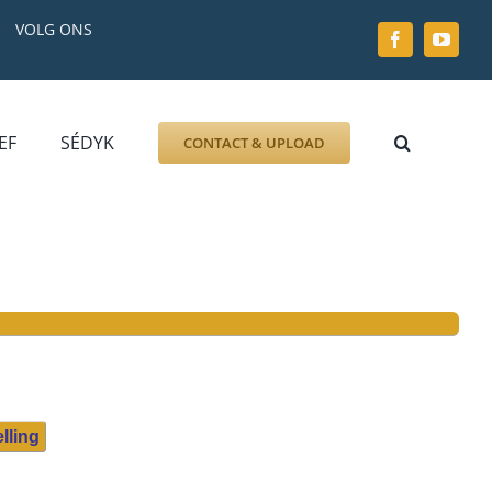
VOLG ONS
EF
SÉDYK
CONTACT & UPLOAD
ZOEK AFBEELDING
FOTO
DOCUMENT
GRAFZERK
ALLLES
lling