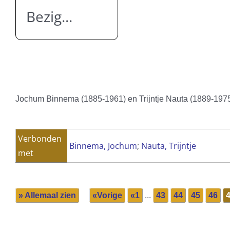
Bezig...
Jochum Binnema (1885-1961) en Trijntje Nauta (1889-197
Verbonden
Binnema, Jochum
;
Nauta, Trijntje
met
» Allemaal zien
«Vorige
«1
...
43
44
45
46