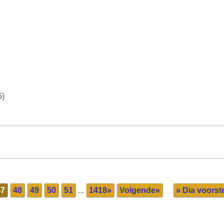
5)
47
48
49
50
51
...
1418»
Volgende»
» Dia voorste