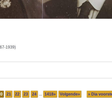
867-1939)
20
21
22
23
24
...
1418»
Volgende»
» Dia voorste