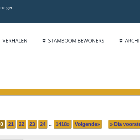
Vroeger
VERHALEN
STAMBOOM BEWONERS
ARCHI
BIBLIOTHEEK
INFO
ZOEK FAMILIE
BOEKENLIJST
INTRODUCTIE
PERSOON
PUBLICATIES
WAT IS NIEUW?
FAMILIENAAM
HANDELSREGISTER 1921-
STATISTIEKEN
BLADEREN DOOR
1977
FAMILIENAMEN
BEROEPEN/NAMENLIJST
1928
20
21
22
23
24
...
1418»
Volgende»
» Dia voorste