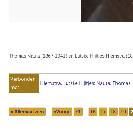
Thomas Nauta (1867-1941) en Lutske Hijltjes Hiemstra (1
Verbonden
Hiemstra, Lutske Hijltjes
;
Nauta, Thomas
met
» Allemaal zien
«Vorige
«1
...
16
17
18
19