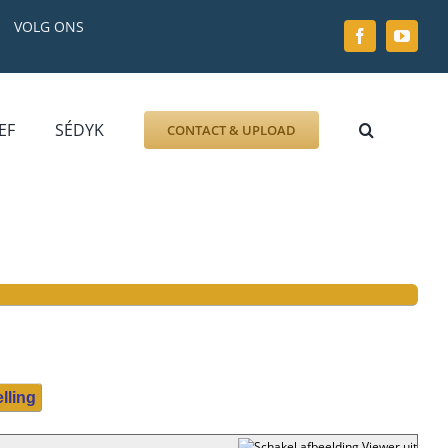
VOLG ONS
EF
SÉDYK
CONTACT & UPLOAD
ZOEK AFBEELDING
FOTO
DOCUMENT
GRAFZERK
ALLLES
lling