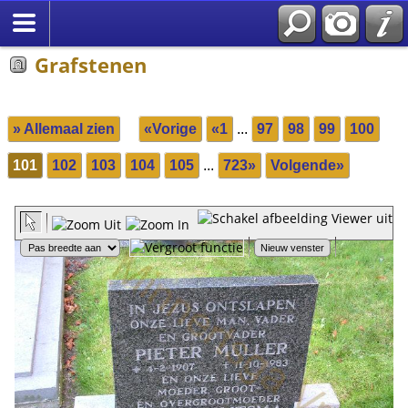
Grafstenen
» Allemaal zien
«Vorige
«1
...
97
98
99
100
101
102
103
104
105
...
723»
Volgende»