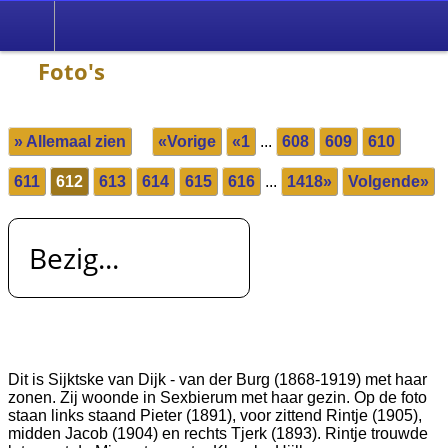
Foto's
» Allemaal zien
«Vorige
«1
...
608
609
610
611
612
613
614
615
616
...
1418»
Volgende»
Bezig...
Dit is Sijktske van Dijk - van der Burg (1868-1919) met haar
zonen. Zij woonde in Sexbierum met haar gezin. Op de foto
staan links staand Pieter (1891), voor zittend Rintje (1905),
midden Jacob (1904) en rechts Tjerk (1893). Rintje trouwde