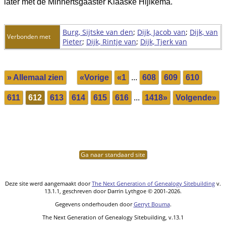
later met de Minnertsgaaster Klaaske Hijlkema.
Burg, Sijtske van den
;
Dijk, Jacob van
;
Dijk, van
Verbonden met
Pieter
;
Dijk, Rintje van
;
Dijk, Tjerk van
» Allemaal zien
«Vorige
«1
...
608
609
610
611
612
613
614
615
616
...
1418»
Volgende»
Ga naar standaard site
Deze site werd aangemaakt door
The Next Generation of Genealogy Sitebuilding
v.
13.1.1, geschreven door Darrin Lythgoe © 2001-2026.
Gegevens onderhouden door
Gerryt Bouma
.
The Next Generation of Genealogy Sitebuilding, v.13.1