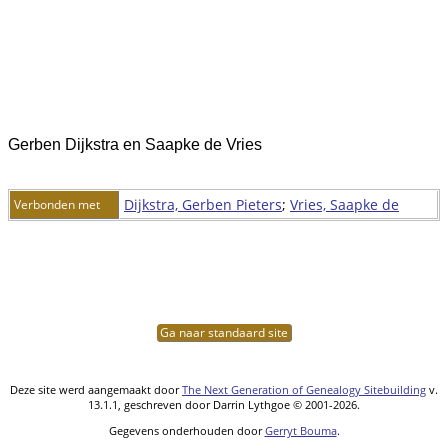
Gerben Dijkstra en Saapke de Vries
Dijkstra, Gerben Pieters
;
Vries, Saapke de
Verbonden met
Ga naar standaard site
Deze site werd aangemaakt door
The Next Generation of Genealogy Sitebuilding
v.
13.1.1, geschreven door Darrin Lythgoe © 2001-2026.
Gegevens onderhouden door
Gerryt Bouma
.