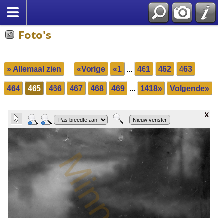
Foto's
» Allemaal zien
«Vorige
«1
...
461
462
463
464
465
466
467
468
469
...
1418»
Volgende»