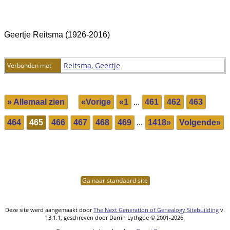
Geertje Reitsma (1926-2016)
Reitsma, Geertje
Verbonden met
» Allemaal zien
«Vorige
«1
...
461
462
463
464
465
466
467
468
469
...
1418»
Volgende»
Ga naar standaard site
Deze site werd aangemaakt door
The Next Generation of Genealogy Sitebuilding
v.
13.1.1, geschreven door Darrin Lythgoe © 2001-2026.