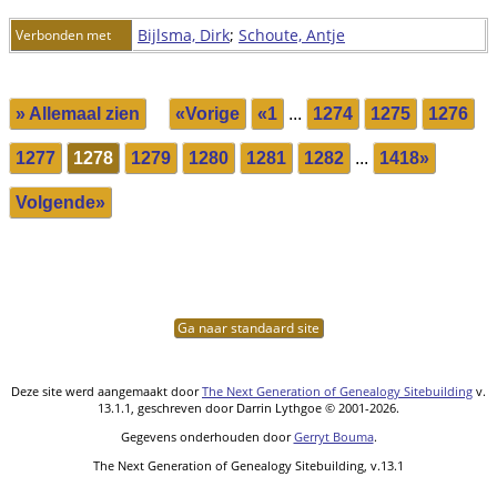
Bijlsma, Dirk
;
Schoute, Antje
Verbonden met
» Allemaal zien
«Vorige
«1
...
1274
1275
1276
1277
1278
1279
1280
1281
1282
...
1418»
Volgende»
Ga naar standaard site
Deze site werd aangemaakt door
The Next Generation of Genealogy Sitebuilding
v.
13.1.1, geschreven door Darrin Lythgoe © 2001-2026.
Gegevens onderhouden door
Gerryt Bouma
.
The Next Generation of Genealogy Sitebuilding, v.13.1