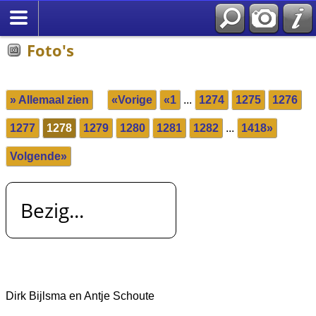
Foto's
» Allemaal zien
«Vorige
«1
...
1274
1275
1276
1277
1278
1279
1280
1281
1282
...
1418»
Volgende»
Bezig...
Dirk Bijlsma en Antje Schoute