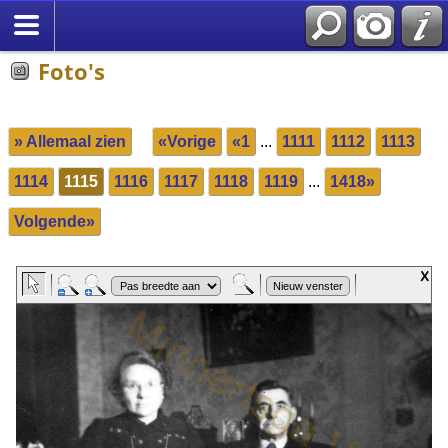
Foto's
» Allemaal zien
«Vorige
«1
...
1111
1112
1113
1114
1115
1116
1117
1118
1119
...
1418»
Volgende»