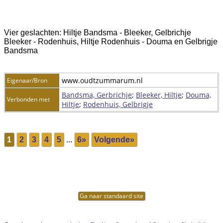
Vier geslachten: Hiltje Bandsma - Bleeker, Gelbrichje
Bleeker - Rodenhuis, Hiltje Rodenhuis - Douma en Gelbrigje
Bandsma
www.oudtzummarum.nl
Eigenaar/Bron
Bandsma, Gerbrichje
;
Bleeker, Hiltje
;
Douma,
Verbonden met
Hiltje
;
Rodenhuis, Gelbrigje
1
2
3
4
5
...
6»
Volgende»
Ga naar standaard site