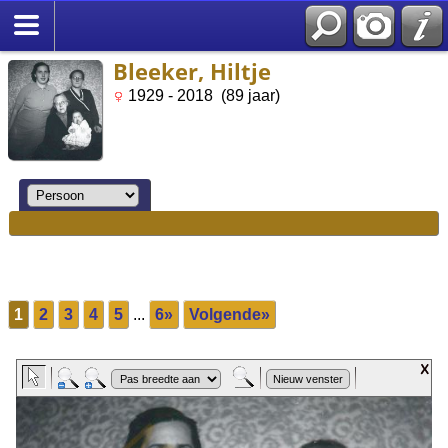
Bleeker, Hiltje
1929 - 2018 (89 jaar)
1
2
3
4
5
...
6»
Volgende»