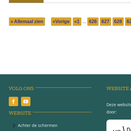
» Allemaal zien
«Vorige
«1
...
626
627
628
6
VOLG ONS
WEBSITE 
Deze website
door:
WEBSITE
Achter de schermen