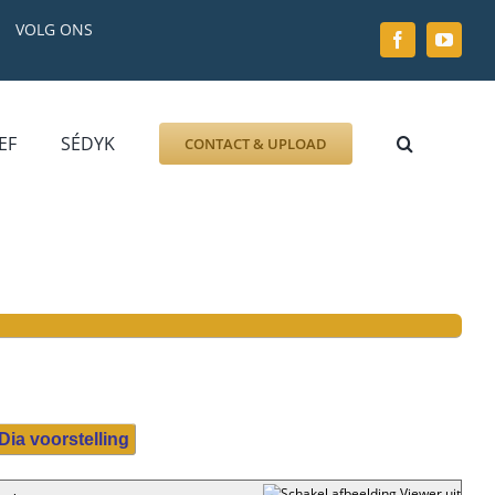
VOLG ONS
EF
SÉDYK
CONTACT & UPLOAD
ZOEK AFBEELDING
FOTO
DOCUMENT
GRAFZERK
ALLLES
Dia voorstelling