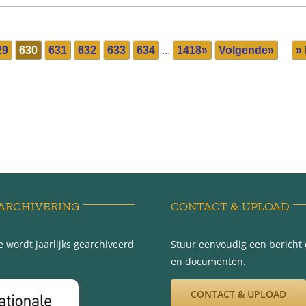
29
630
631
632
633
634
...
1418»
Volgende»
» 
ARCHIVERING
CONTACT & UPLOAD
 wordt jaarlijks gearchiveerd
Stuur eenvoudig een bericht e
en documenten.
CONTACT & UPLOAD