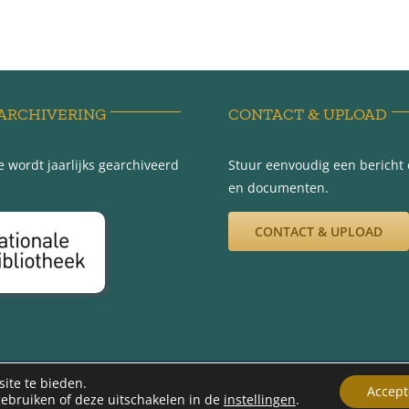
ARCHIVERING
CONTACT & UPLOAD
 wordt jaarlijks gearchiveerd
Stuur eenvoudig een bericht e
en documenten.
CONTACT & UPLOAD
012 -2026 | Werkgroep Minnertsga Vroeger | Ontwerp en beheer Gerryt Bou
ite te bieden.
Accept
gebruiken of deze uitschakelen in de
instellingen
.