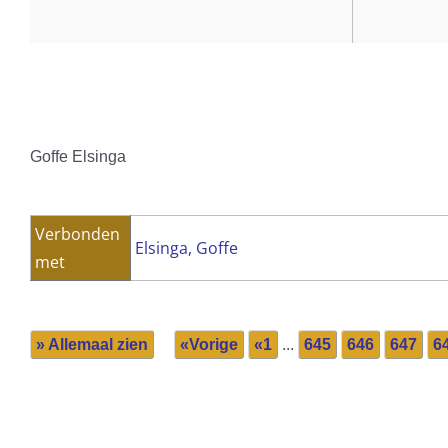
Goffe Elsinga
Verbonden
Elsinga, Goffe
met
» Allemaal zien
«Vorige
«1
...
645
646
647
6