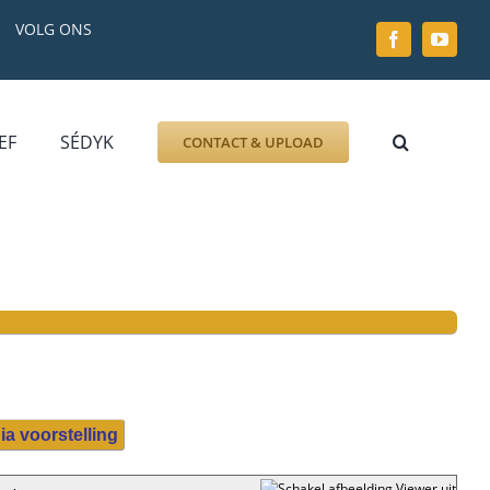
VOLG ONS
EF
SÉDYK
CONTACT & UPLOAD
ZOEK AFBEELDING
FOTO
DOCUMENT
GRAFZERK
ALLLES
ia voorstelling