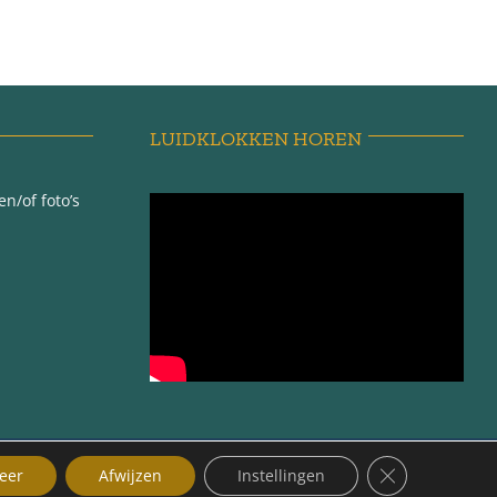
LUIDKLOKKEN HOREN
n/of foto’s
ma |
Sluit AVG/GDP
eer
Afwijzen
Instellingen