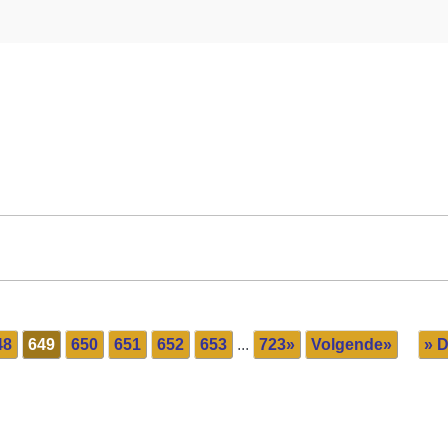
48
649
650
651
652
653
...
723»
Volgende»
» D