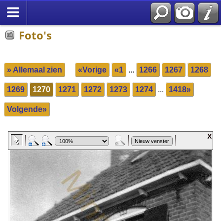
Foto's
» Allemaal zien
«Vorige
«1
...
1266
1267
1268
1269
1270
1271
1272
1273
1274
...
1418»
Volgende»