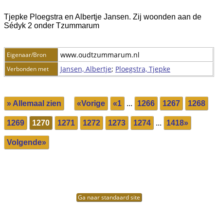
Tjepke Ploegstra en Albertje Jansen. Zij woonden aan de
Sédyk 2 onder Tzummarum
www.oudtzummarum.nl
Eigenaar/Bron
Jansen, Albertje
;
Ploegstra, Tjepke
Verbonden met
» Allemaal zien
«Vorige
«1
...
1266
1267
1268
1269
1270
1271
1272
1273
1274
...
1418»
Volgende»
Ga naar standaard site