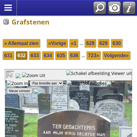
Grafstenen
» Allemaal zien
«Vorige
«1
...
628
629
630
631
632
633
634
635
636
...
723»
Volgende»