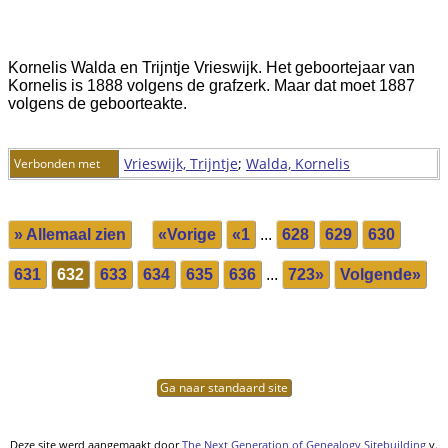
Kornelis Walda en Trijntje Vrieswijk. Het geboortejaar van
Kornelis is 1888 volgens de grafzerk. Maar dat moet 1887
volgens de geboorteakte.
Vrieswijk, Trijntje
;
Walda, Kornelis
Verbonden met
» Allemaal zien
«Vorige
«1
...
628
629
630
631
632
633
634
635
636
...
723»
Volgende»
Ga naar standaard site
Deze site werd aangemaakt door
The Next Generation of Genealogy Sitebuilding
v.