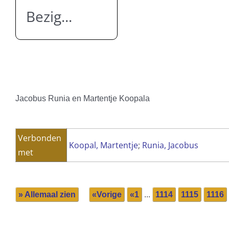
Bezig...
Jacobus Runia en Martentje Koopala
Verbonden
Koopal, Martentje
;
Runia, Jacobus
met
» Allemaal zien
«Vorige
«1
...
1114
1115
1116