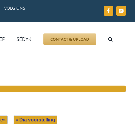
VOLG ONS
EF
SÉDYK
CONTACT & UPLOAD
ZOEK AFBEELDING
FOTO
DOCUMENT
GRAFZERK
ALLLES
de»
» Dia voorstelling