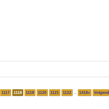
1117
1118
1119
1120
1121
1122
...
1418»
Volgen