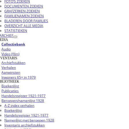
FOTO’S ZOEKEN
DOCUMENTEN ZOEKEN
GRAFZERKEN ZOEKEN
FAMILIENAMEN ZOEKEN
BLADEREN DOOR FAMILIES
OVERZICHT ALLE MEDIA
STATISTIEKEN
ARCHIEF
EDIA
Collectiebank
Audio
Video (film)
NVENTARIS
Archiefstukken
Verhalen
Aanwinsten
Inwoners 65+ in 1979
IBLIOTHEEK
Boekenlijst
Publicaties
Handelsregister 1921-1977
Beroepen/namenlijst 1928
A-Z index verhalen
Boekenlijst
Handelsregister 1921-1977
Namenlijst met beroepen 1928
Inventaris archiefstukken