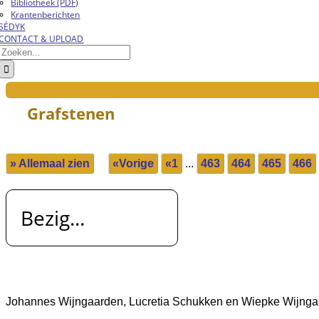
Bibliotheek (PDF)
Krantenberichten
SÉDYK
CONTACT & UPLOAD
Zoeken
naar:
Grafstenen
» Allemaal zien
«Vorige
«1
...
463
464
465
466
Bezig...
Johannes Wijngaarden, Lucretia Schukken en Wiepke Wijng