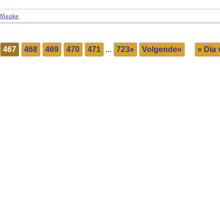
 Wiepke
467
468
469
470
471
...
723»
Volgende»
» Dia 