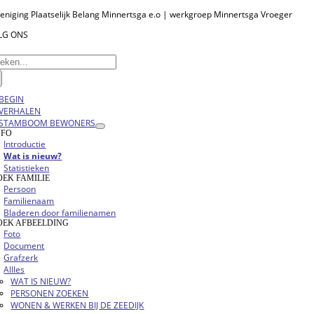
Ga
eniging Plaatselijk Belang Minnertsga e.o | werkgroep Minnertsga Vroeger
naar
LG ONS
inhoud
eken
r:
oggle
BEGIN
vigation
VERHALEN
STAMBOOM BEWONERS
NFO
Introductie
Wat is nieuw?
Statistieken
OEK FAMILIE
Persoon
Familienaam
Bladeren door familienamen
OEK AFBEELDING
Foto
Document
Grafzerk
Allles
WAT IS NIEUW?
PERSONEN ZOEKEN
WONEN & WERKEN BIJ DE ZEEDIJK