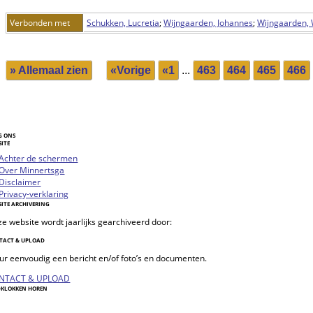
Verbonden met
Schukken, Lucretia
;
Wijngaarden, Johannes
;
Wijngaarden,
» Allemaal zien
«Vorige
«1
...
463
464
465
466
G ONS
SITE
oggle
Achter de schermen
vigation
Over Minnertsga
Disclaimer
Privacy-verklaring
SITE ARCHIVERING
e website wordt jaarlijks gearchiveerd door:
TACT & UPLOAD
ur eenvoudig een bericht en/of foto’s en documenten.
NTACT & UPLOAD
DKLOKKEN HOREN