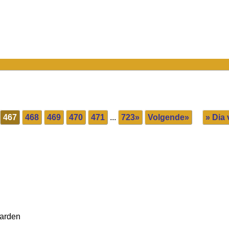
467
468
469
470
471
...
723»
Volgende»
» Dia 
aarden