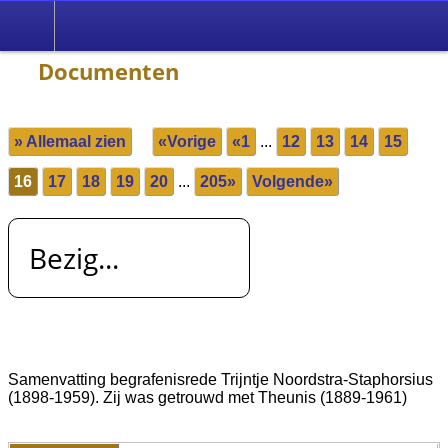
Documenten
» Allemaal zien
«Vorige
«1
...
12
13
14
15
16
17
18
19
20
...
205»
Volgende»
Bezig...
Samenvatting begrafenisrede Trijntje Noordstra-Staphorsius
(1898-1959). Zij was getrouwd met Theunis (1889-1961)