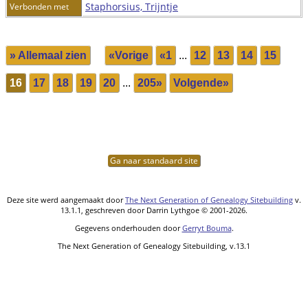
Staphorsius, Trijntje
Verbonden met
» Allemaal zien
«Vorige
«1
...
12
13
14
15
16
17
18
19
20
...
205»
Volgende»
Ga naar standaard site
Deze site werd aangemaakt door
The Next Generation of Genealogy Sitebuilding
v.
13.1.1, geschreven door Darrin Lythgoe © 2001-2026.
Gegevens onderhouden door
Gerryt Bouma
.
The Next Generation of Genealogy Sitebuilding, v.13.1