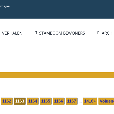
Vroeger
VERHALEN
STAMBOOM BEWONERS
ARCHI
BIBLIOTHEEK
INFO
ZOEK FAMILIE
BOEKENLIJST
INTRODUCTIE
PERSOON
PUBLICATIES
WAT IS NIEUW?
FAMILIENAAM
HANDELSREGISTER 1921-
STATISTIEKEN
BLADEREN DOOR
1977
FAMILIENAMEN
BEROEPEN/NAMENLIJST
1928
1162
1163
1164
1165
1166
1167
...
1418»
Volgen