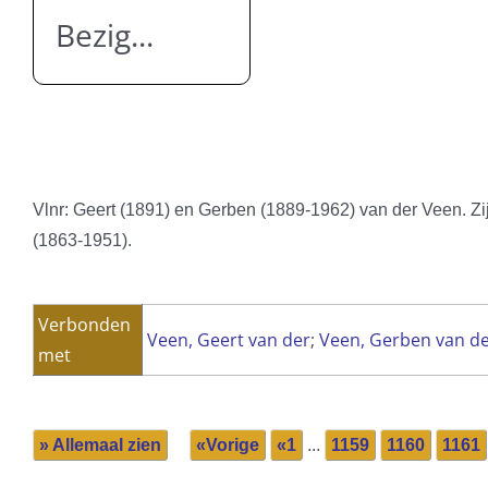
Bezig...
Vlnr: Geert (1891) en Gerben (1889-1962) van der Veen. Z
(1863-1951).
Verbonden
Veen, Geert van der
;
Veen, Gerben van d
met
» Allemaal zien
«Vorige
«1
...
1159
1160
1161