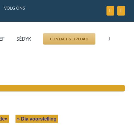
VOLG ONS
EF
SÉDYK
CONTACT & UPLOAD
ZOEK AFBEELDING
FOTO
DOCUMENT
GRAFZERK
ALLLES
de»
» Dia voorstelling