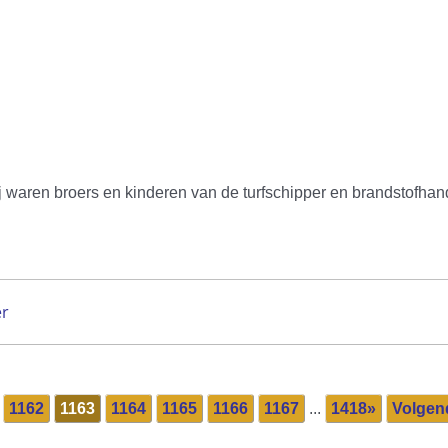
ij waren broers en kinderen van de turfschipper en brandstofh
er
1162
1163
1164
1165
1166
1167
...
1418»
Volgen