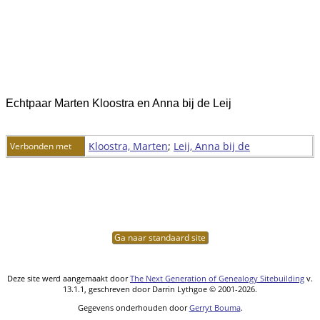
Echtpaar Marten Kloostra en Anna bij de Leij
Kloostra, Marten
;
Leij, Anna bij de
Verbonden met
Ga naar standaard site
Deze site werd aangemaakt door
The Next Generation of Genealogy Sitebuilding
v.
13.1.1, geschreven door Darrin Lythgoe © 2001-2026.
Gegevens onderhouden door
Gerryt Bouma
.