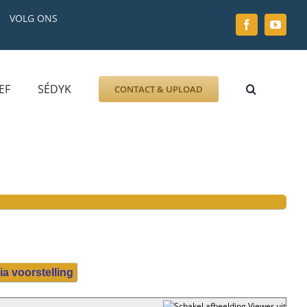
VOLG ONS
EF
SÉDYK
CONTACT & UPLOAD
ZOEK AFBEELDING
FOTO
DOCUMENT
GRAFZERK
ALLLES
ia voorstelling