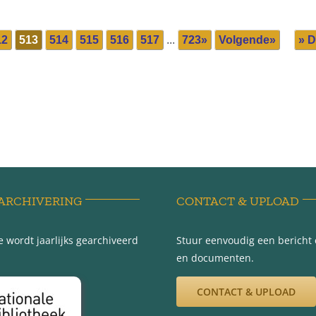
12
513
514
515
516
517
...
723»
Volgende»
» D
ARCHIVERING
CONTACT & UPLOAD
 wordt jaarlijks gearchiveerd
Stuur eenvoudig een bericht e
en documenten.
CONTACT & UPLOAD