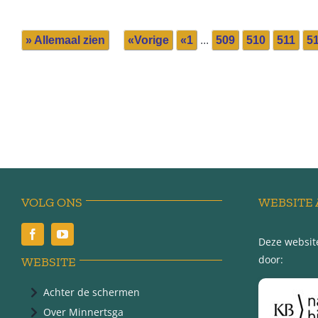
» Allemaal zien
«Vorige
«1
...
509
510
511
5
VOLG ONS
WEBSITE 
Deze website
door:
WEBSITE
Achter de schermen
Over Minnertsga