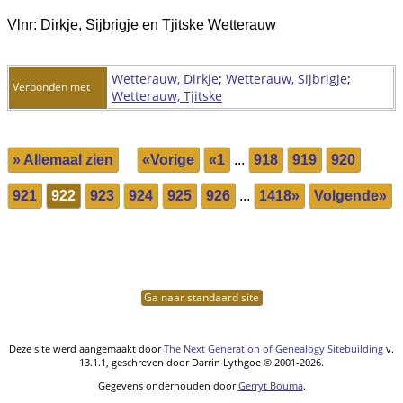
Vlnr: Dirkje, Sijbrigje en Tjitske Wetterauw
Wetterauw, Dirkje
;
Wetterauw, Sijbrigje
;
Verbonden met
Wetterauw, Tjitske
» Allemaal zien
«Vorige
«1
...
918
919
920
921
922
923
924
925
926
...
1418»
Volgende»
Ga naar standaard site
Deze site werd aangemaakt door
The Next Generation of Genealogy Sitebuilding
v.
13.1.1, geschreven door Darrin Lythgoe © 2001-2026.
Gegevens onderhouden door
Gerryt Bouma
.