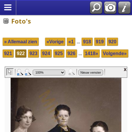
Foto's
» Allemaal zien
«Vorige
«1
...
918
919
920
921
922
923
924
925
926
...
1418»
Volgende»