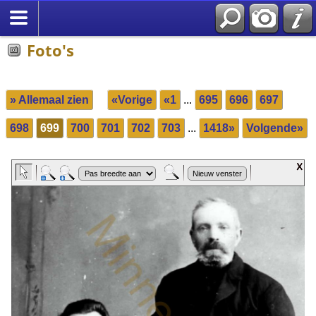
Foto's
» Allemaal zien
«Vorige
«1
...
695
696
697
698
699
700
701
702
703
...
1418»
Volgende»