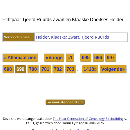
Echtpaar Tjeerd Ruurds Zwart en Klaaske Dooitses Helder
Helder, Klaaske
;
Zwart, Tjeerd Ruurds
Verbonden met
» Allemaal zien
«Vorige
«1
...
695
696
697
698
699
700
701
702
703
...
1418»
Volgende»
Ga naar standaard site
Deze site werd aangemaakt door
The Next Generation of Genealogy Sitebuilding
v.
13.1.1, geschreven door Darrin Lythgoe © 2001-2026.