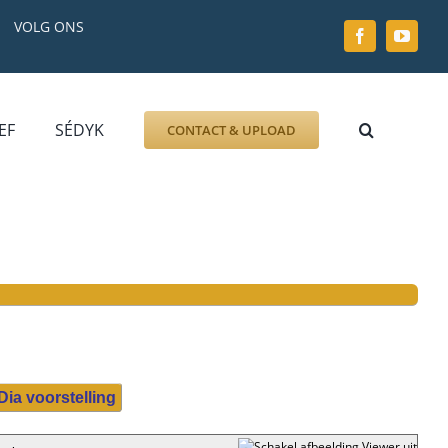
VOLG ONS
EF
SÉDYK
CONTACT & UPLOAD
ZOEK AFBEELDING
FOTO
DOCUMENT
GRAFZERK
ALLLES
Dia voorstelling