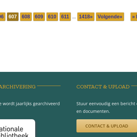
06
607
608
609
610
611
...
1418»
Volgende»
» 
ARCHIVERING
CONTACT & UPLOAD
 wordt jaarlijks gearchiveerd
Stuur eenvoudig een bericht e
en documenten.
CONTACT & UPLOAD