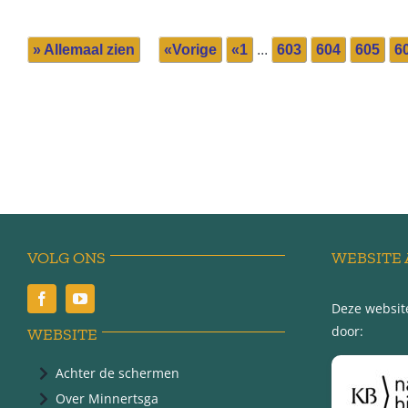
» Allemaal zien
«Vorige
«1
...
603
604
605
6
VOLG ONS
WEBSITE 
Deze website
door:
WEBSITE
Achter de schermen
Over Minnertsga