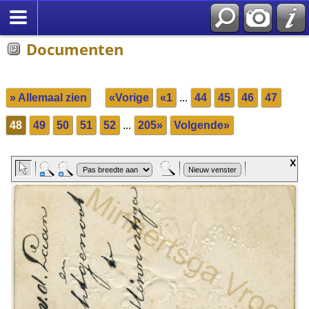
Documenten
» Allemaal zien
«Vorige
«1
...
44
45
46
47
48
49
50
51
52
...
205»
Volgende»