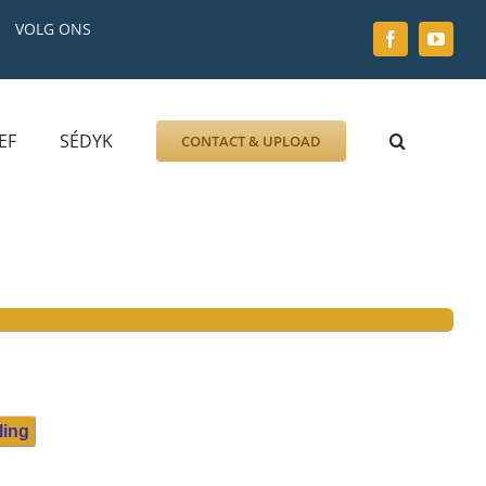
VOLG ONS
EF
SÉDYK
CONTACT & UPLOAD
ZOEK AFBEELDING
FOTO
DOCUMENT
GRAFZERK
ALLLES
ling