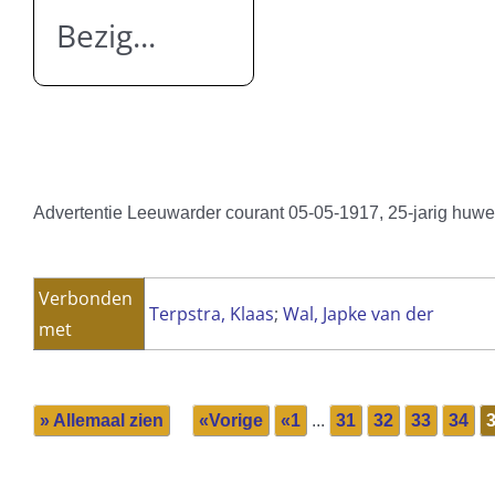
Bezig...
Advertentie Leeuwarder courant 05-05-1917, 25-jarig huwe
Verbonden
Terpstra, Klaas
;
Wal, Japke van der
met
» Allemaal zien
«Vorige
«1
...
31
32
33
34