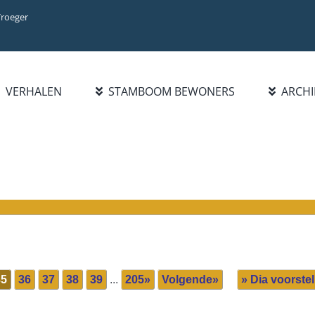
Vroeger
VERHALEN
STAMBOOM BEWONERS
ARCHI
BIBLIOTHEEK
INFO
ZOEK FAMILIE
BOEKENLIJST
INTRODUCTIE
PERSOON
PUBLICATIES
WAT IS NIEUW?
FAMILIENAAM
HANDELSREGISTER 1921-
STATISTIEKEN
BLADEREN DOOR
1977
FAMILIENAMEN
BEROEPEN/NAMENLIJST
1928
35
36
37
38
39
...
205»
Volgende»
» Dia voorstel