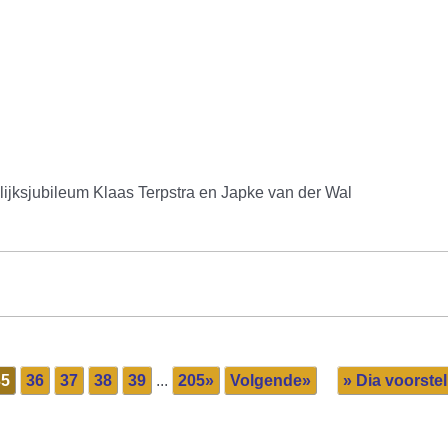
lijksjubileum Klaas Terpstra en Japke van der Wal
35
36
37
38
39
...
205»
Volgende»
» Dia voorstel