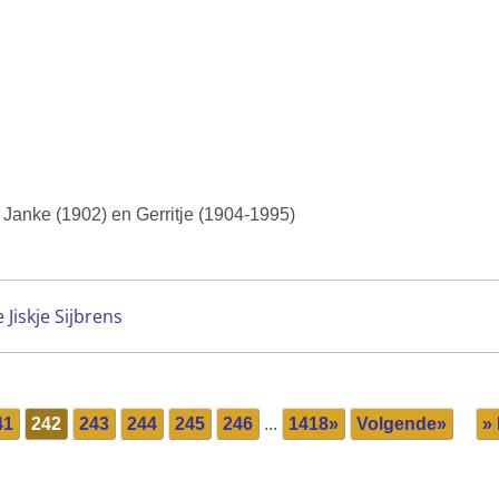
), Janke (1902) en Gerritje (1904-1995)
e Jiskje Sijbrens
41
242
243
244
245
246
...
1418»
Volgende»
» 