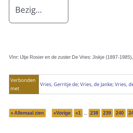
Bezig...
Vlnr: IJtje Rosier en de zuster De Vries: Jiskje (1897-1985
Verbonden
Vries, Gerritje de
;
Vries, de Janke
;
Vries, d
met
» Allemaal zien
«Vorige
«1
...
238
239
240
2