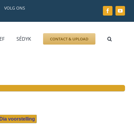
VOLG ONS
EF
SÉDYK
CONTACT & UPLOAD
ZOEK AFBEELDING
FOTO
DOCUMENT
GRAFZERK
ALLLES
Dia voorstelling