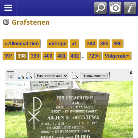
Grafstenen
» Allemaal zien
«Vorige
«1
...
394
395
396
397
398
399
400
401
402
...
723»
Volgende»