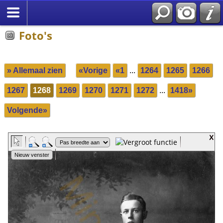
Foto's
» Allemaal zien
«Vorige
«1
...
1264
1265
1266
1267
1268
1269
1270
1271
1272
...
1418»
Volgende»