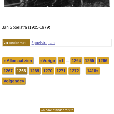
Jan Spoelstra (1905-1979)
Spoelstra, Jan
Verbonden met
» Allemaal zien
«Vorige
«1
...
1264
1265
1266
1267
1268
1269
1270
1271
1272
...
1418»
Volgende»
Ga naar standaard site