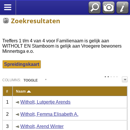
Zoekresultaten
Treffers 1 t/m 4 van 4 voor Familienaam is gelijk aan
WITHOLT EN Stamboom is gelijk aan Vroegere bewoners
Minnertsga e.o.
Spreidingskaart
COL
UMN
S:
TOGGLE
#
Naam
1
Witholt, Lutgertje Arends
2
Witholt, Femma Elisabeth A.
3
Witholt, Arend Winter