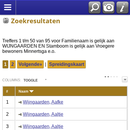
Zoekresultaten
Treffers 1 t/m 50 van 95 voor Familienaam is gelijk aan
WIJNGAARDEN EN Stamboom is gelijk aan Vroegere
bewoners Minnertsga e.o.
1
2
Volgende»
|
Spreidingskaart
COL
UMN
S:
TOGGLE
#
Naam
1
Wijngaarden, Aafke
2
Wijngaarden, Aaltje
3
Wijngaarden, Aaltje