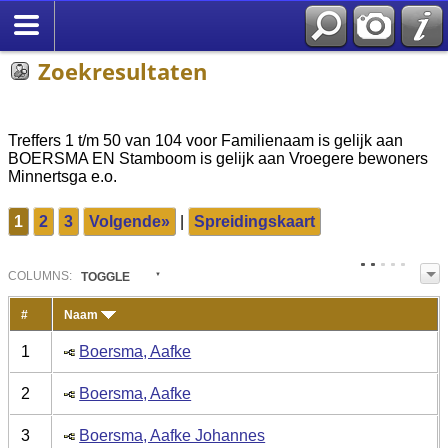
Zoekresultaten
Treffers 1 t/m 50 van 104 voor Familienaam is gelijk aan
BOERSMA EN Stamboom is gelijk aan Vroegere bewoners
Minnertsga e.o.
1
2
3
Volgende»
|
Spreidingskaart
COL
UMN
S:
TOGGLE
#
Naam
1
Boersma, Aafke
2
Boersma, Aafke
3
Boersma, Aafke Johannes