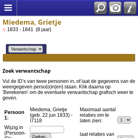
Miedema, Grietje
1833 - 1841 (8 jaar)
Zoek verwantschap
Vul de ID's van twee personen in, of laat de gegevens van de
weergegeven perso(o)n(en) staan. Klik daarna op
'Berekenen' om de eventuele verwantschap grafisch weer te
geven.
Miedema, Grietje
Maximaal aantal
Persoon
(geb. 22 jun 1833) -
relaties om te
1:
I7118
laten zien:
Wijzig in
(Persoon-
laat relaties van