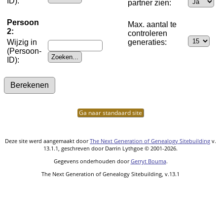
ID):
partner zien:
Persoon
Max. aantal te
2:
controleren
Wijzig in
generaties:
(Persoon-
ID):
Ga naar standaard site
Deze site werd aangemaakt door
The Next Generation of Genealogy Sitebuilding
v.
13.1.1, geschreven door Darrin Lythgoe © 2001-2026.
Gegevens onderhouden door
Gerryt Bouma
.
The Next Generation of Genealogy Sitebuilding, v.13.1