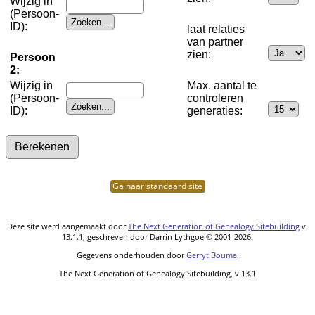
Wijzig in
(Persoon-
ID):
laat relaties
van partner
zien:
Persoon
2:
Wijzig in
Max. aantal te
(Persoon-
controleren
ID):
generaties:
Ga naar standaard site
Deze site werd aangemaakt door
The Next Generation of Genealogy Sitebuilding
v.
13.1.1, geschreven door Darrin Lythgoe © 2001-2026.
Gegevens onderhouden door
Gerryt Bouma
.
The Next Generation of Genealogy Sitebuilding, v.13.1