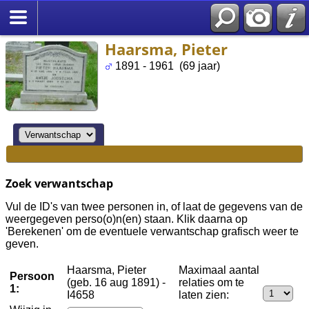
Haarsma, Pieter
1891 - 1961 (69 jaar)
Zoek verwantschap
Vul de ID's van twee personen in, of laat de gegevens van de
weergegeven perso(o)n(en) staan. Klik daarna op
'Berekenen' om de eventuele verwantschap grafisch weer te
geven.
Haarsma, Pieter
Maximaal aantal
Persoon
(geb. 16 aug 1891) -
relaties om te
1:
I4658
laten zien: