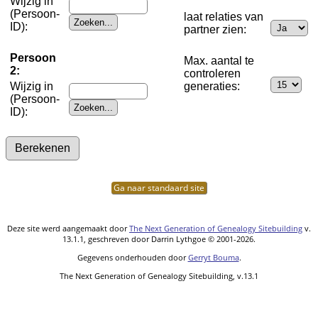
Wijzig in
(Persoon-
laat relaties van
ID):
partner zien:
Persoon
Max. aantal te
2:
controleren
Wijzig in
generaties:
(Persoon-
ID):
Ga naar standaard site
Deze site werd aangemaakt door
The Next Generation of Genealogy Sitebuilding
v.
13.1.1, geschreven door Darrin Lythgoe © 2001-2026.
Gegevens onderhouden door
Gerryt Bouma
.
The Next Generation of Genealogy Sitebuilding, v.13.1