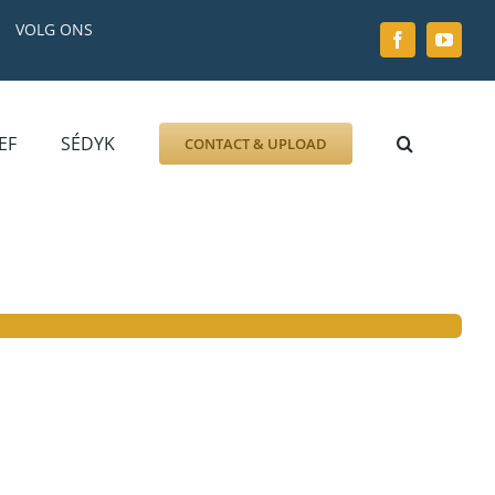
VOLG ONS
EF
SÉDYK
CONTACT & UPLOAD
ZOEK AFBEELDING
FOTO
DOCUMENT
GRAFZERK
ALLLES