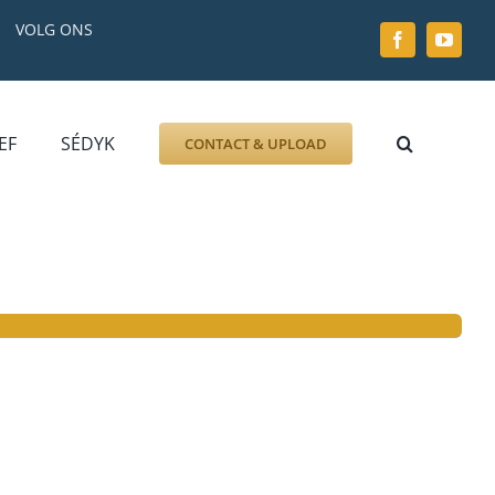
VOLG ONS
EF
SÉDYK
CONTACT & UPLOAD
ZOEK AFBEELDING
FOTO
DOCUMENT
GRAFZERK
ALLLES