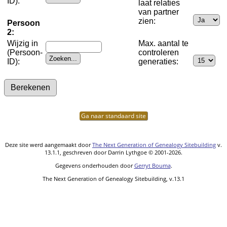
ID):
laat relaties
van partner
zien:
Persoon
2:
Wijzig in
Max. aantal te
(Persoon-
controleren
ID):
generaties:
Ga naar standaard site
Deze site werd aangemaakt door
The Next Generation of Genealogy Sitebuilding
v.
13.1.1, geschreven door Darrin Lythgoe © 2001-2026.
Gegevens onderhouden door
Gerryt Bouma
.
The Next Generation of Genealogy Sitebuilding, v.13.1