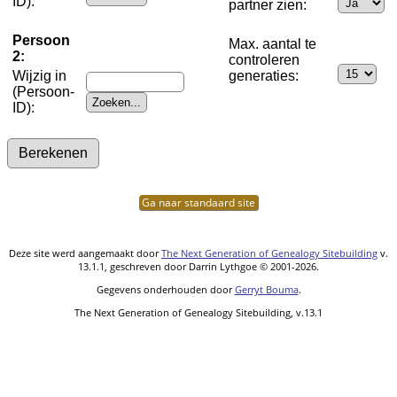
ID):
partner zien:
Persoon
Max. aantal te
2:
controleren
Wijzig in
generaties:
(Persoon-
ID):
Ga naar standaard site
Deze site werd aangemaakt door
The Next Generation of Genealogy Sitebuilding
v.
13.1.1, geschreven door Darrin Lythgoe © 2001-2026.
Gegevens onderhouden door
Gerryt Bouma
.
The Next Generation of Genealogy Sitebuilding, v.13.1