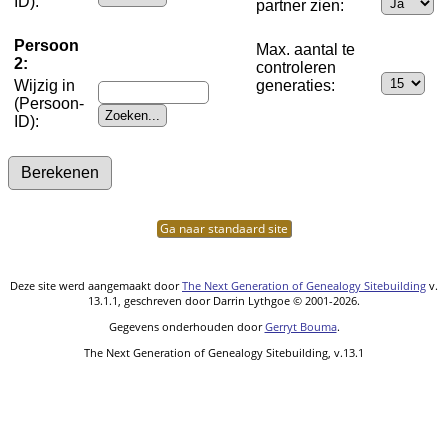
ID):
partner zien:
Persoon
Max. aantal te
2:
controleren
Wijzig in
generaties:
(Persoon-
ID):
Ga naar standaard site
Deze site werd aangemaakt door
The Next Generation of Genealogy Sitebuilding
v.
13.1.1, geschreven door Darrin Lythgoe © 2001-2026.
Gegevens onderhouden door
Gerryt Bouma
.
The Next Generation of Genealogy Sitebuilding, v.13.1