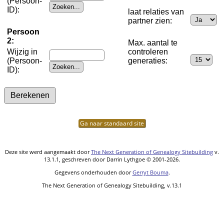
(Persoon-
ID):
laat relaties van
partner zien:
Persoon
2:
Max. aantal te
Wijzig in
controleren
(Persoon-
generaties:
ID):
Ga naar standaard site
Deze site werd aangemaakt door
The Next Generation of Genealogy Sitebuilding
v.
13.1.1, geschreven door Darrin Lythgoe © 2001-2026.
Gegevens onderhouden door
Gerryt Bouma
.
The Next Generation of Genealogy Sitebuilding, v.13.1