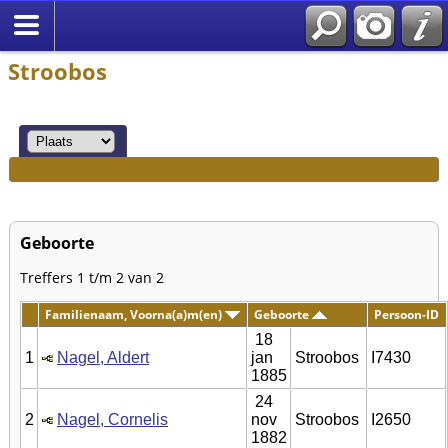
Stroobos
Geboorte
Treffers 1 t/m 2 van 2
Familienaam, Voorna(a)m(en)
Geboorte
Persoon-ID
18
1
Nagel, Aldert
jan
Stroobos
I7430
1885
24
2
Nagel, Cornelis
nov
Stroobos
I2650
1882